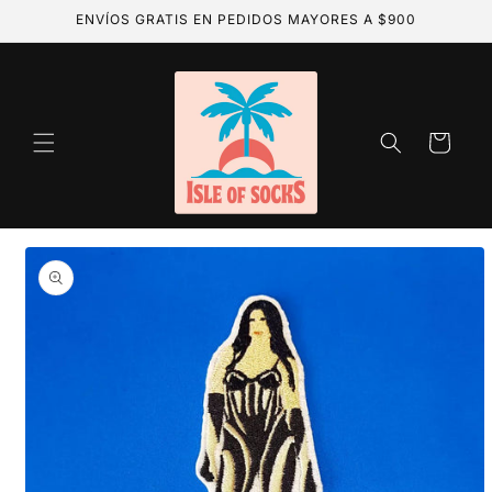
Ir
ENVÍOS GRATIS EN PEDIDOS MAYORES A $900
directamente
al contenido
Carrito
Ir
directamente
a la
información
del producto