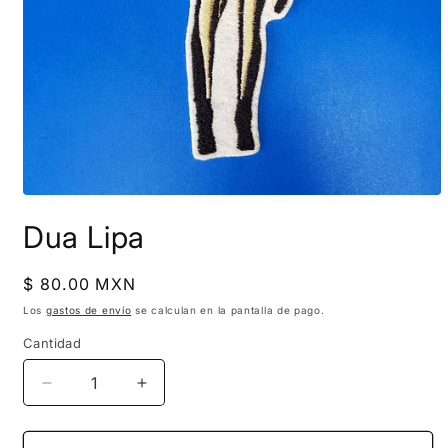
Abrir
elemento
Dua Lipa
multimedia
1
en
una
Precio
$ 80.00 MXN
ventana
habitual
modal
Los
gastos de envío
se calculan en la pantalla de pago.
Cantidad
Reducir
Aumentar
cantidad
cantidad
para
para