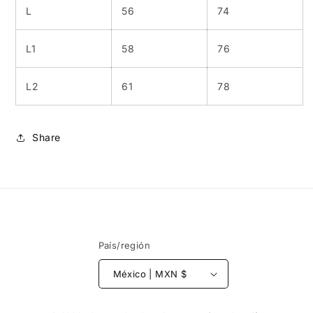
L
56
74
L1
58
76
L2
61
78
Share
País/región
México | MXN $
Formas