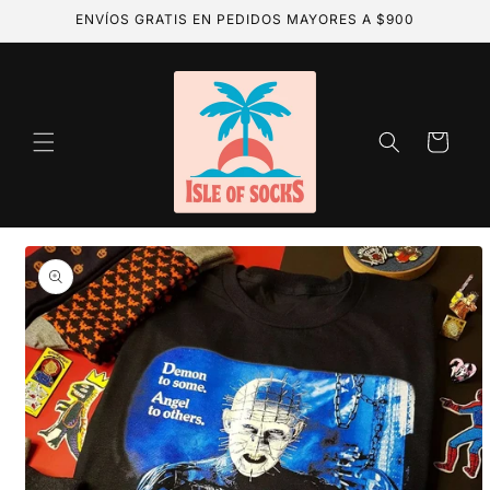
Ir
ENVÍOS GRATIS EN PEDIDOS MAYORES A $900
directamente
al contenido
Carrito
Ir
directamente
a la
información
del producto