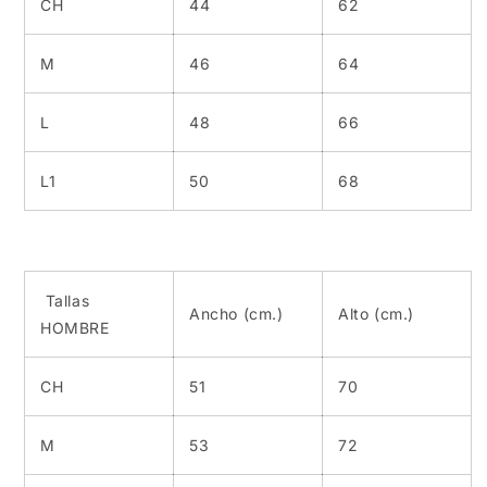
CH
44
62
M
46
64
L
48
66
L1
50
68
Tallas
Ancho (cm.)
Alto (cm.)
HOMBRE
CH
51
70
M
53
72