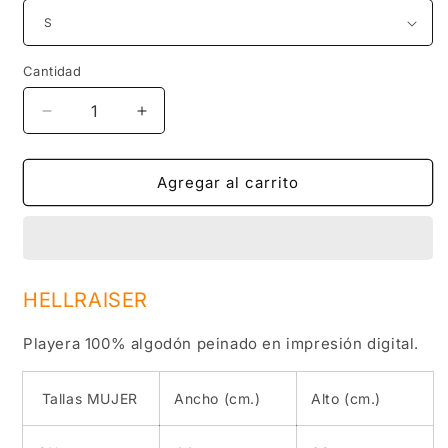
Cantidad
Reducir
Aumentar
cantidad
cantidad
para
para
HELLRAISER
HELLRAISER
Agregar al carrito
HELLRAISER
Playera 100% algodón peinado en impresión digital.
Tallas MUJER
Ancho (cm.)
Alto (cm.)