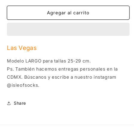
cantidad
cantidad
para
para
Las
Las
Agregar al carrito
Vegas
Vegas
Las Vegas
Modelo LARGO para tallas 25-29 cm.
Ps. También hacemos entregas personales en la
CDMX. Búscanos y escribe a nuestro instagram
@isleofsocks.
Share