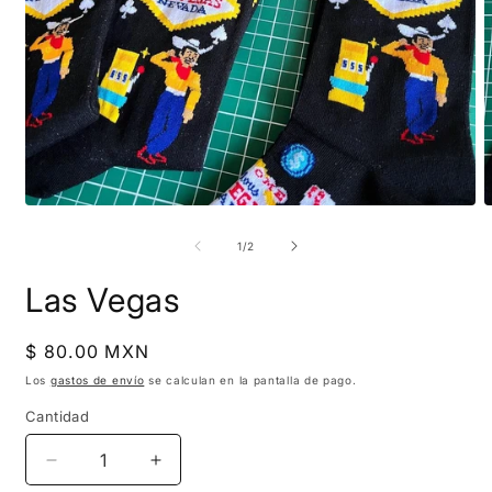
Abrir
A
elemento
e
multimedia
m
de
1
/
2
1
2
en
e
Las Vegas
una
u
ventana
v
modal
m
Precio
$ 80.00 MXN
habitual
Los
gastos de envío
se calculan en la pantalla de pago.
Cantidad
Reducir
Aumentar