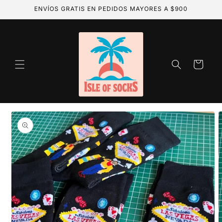
Ir
ENVÍOS GRATIS EN PEDIDOS MAYORES A $900
directamente
al contenido
Carrito
Ir
directamente
a la
información
del producto