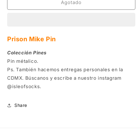
Prison
Prison
Agotado
Mike
Mike
Pin
Pin
Prison Mike Pin
Colección Pines
Pin métalico.
Ps. También hacemos entregas personales en la
CDMX. Búscanos y escribe a nuestro instagram
@isleofsocks.
Share