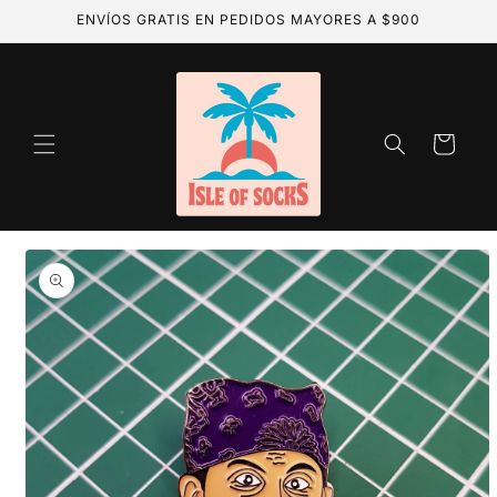
Ir
ENVÍOS GRATIS EN PEDIDOS MAYORES A $900
directamente
al contenido
Carrito
Ir
directamente
a la
información
del producto