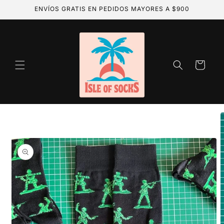
Ir
ENVÍOS GRATIS EN PEDIDOS MAYORES A $900
directamente
al contenido
Carrito
Ir
directamente
a la
información
del producto