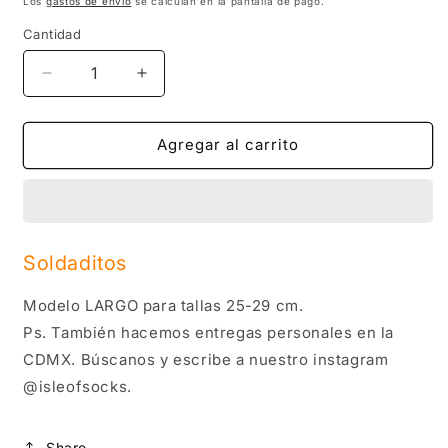
Los
gastos de envío
se calculan en la pantalla de pago.
Cantidad
Reducir
Aumentar
cantidad
cantidad
para
para
Soldaditos
Soldaditos
Agregar al carrito
Soldaditos
Modelo LARGO para tallas 25-29 cm.
Ps. También hacemos entregas personales en la
CDMX. Búscanos y escribe a nuestro instagram
@isleofsocks.
Share