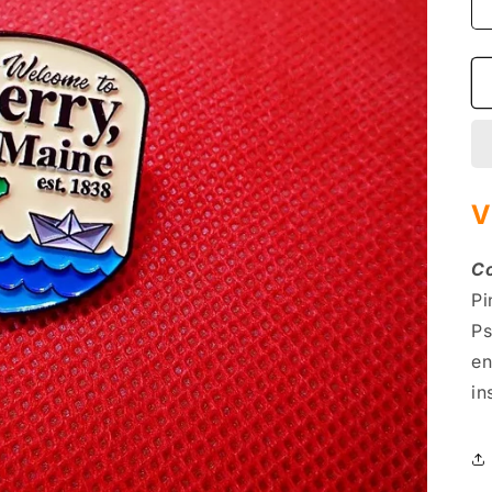
V
Co
Pi
Ps
en
in