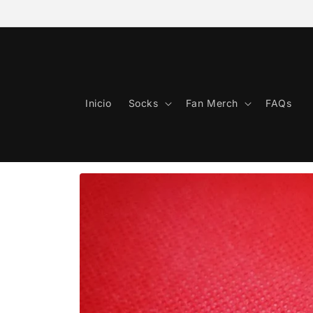
Ir
directamente
al contenido
Inicio
Socks
Fan Merch
FAQs
Ir
directamente
a la
información
del producto