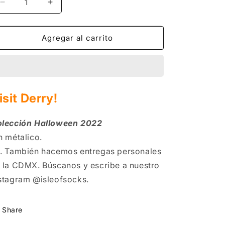
n
Reducir
Aumentar
cantidad
cantidad
para
para
Visit
Visit
Agregar al carrito
Derry
Derry
isit Derry!
lección Halloween 2022
n métalico.
. También hacemos entregas personales
 la CDMX. Búscanos y escribe a nuestro
stagram @isleofsocks.
Share