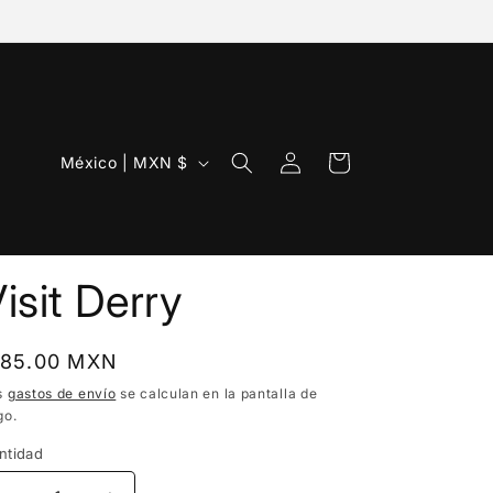
Iniciar
P
Carrito
México | MXN $
sesión
a
í
s
isit Derry
/
r
e
recio
 85.00 MXN
bitual
g
s
gastos de envío
se calculan en la pantalla de
go.
i
ntidad
ó