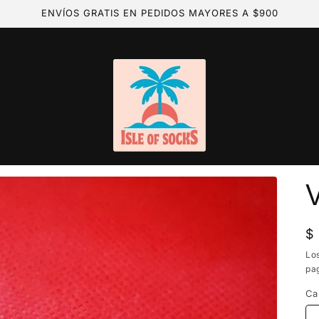
ENVÍOS GRATIS EN PEDIDOS MAYORES A $900
V
P
$
ha
Lo
pa
Ca